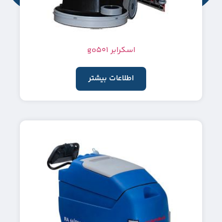
اسکرابر go501
اطلاعات بیشتر